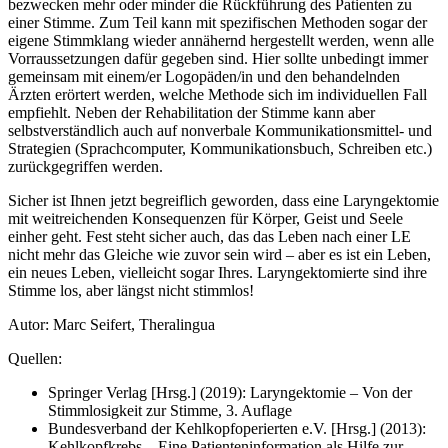
bezwecken mehr oder minder die Rückführung des Patienten zu
einer Stimme. Zum Teil kann mit spezifischen Methoden sogar der
eigene Stimmklang wieder annähernd hergestellt werden, wenn alle
Vorraussetzungen dafür gegeben sind. Hier sollte unbedingt immer
gemeinsam mit einem/er Logopäden/in und den behandelnden
Ärzten erörtert werden, welche Methode sich im individuellen Fall
empfiehlt. Neben der Rehabilitation der Stimme kann aber
selbstverständlich auch auf nonverbale Kommunikationsmittel- und
Strategien (Sprachcomputer, Kommunikationsbuch, Schreiben etc.)
zurückgegriffen werden.
Sicher ist Ihnen jetzt begreiflich geworden, dass eine Laryngektomie
mit weitreichenden Konsequenzen für Körper, Geist und Seele
einher geht. Fest steht sicher auch, das das Leben nach einer LE
nicht mehr das Gleiche wie zuvor sein wird – aber es ist ein Leben,
ein neues Leben, vielleicht sogar Ihres. Laryngektomierte sind ihre
Stimme los, aber längst nicht stimmlos!
Autor: Marc Seifert, Theralingua
Quellen:
Springer Verlag [Hrsg.] (2019): Laryngektomie – Von der
Stimmlosigkeit zur Stimme, 3. Auflage
Bundesverband der Kehlkopfoperierten e.V. [Hrsg.] (2013):
Kehlkopfkrebs – Eine Patienteninformation als Hilfe zur