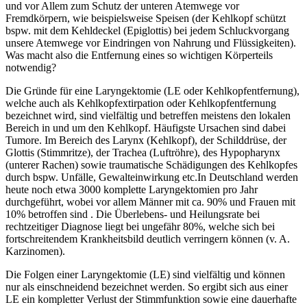
und vor Allem zum Schutz der unteren Atemwege vor
Fremdkörpern, wie beispielsweise Speisen (der Kehlkopf schützt
bspw. mit dem Kehldeckel (Epiglottis) bei jedem Schluckvorgang
unsere Atemwege vor Eindringen von Nahrung und Flüssigkeiten).
Was macht also die Entfernung eines so wichtigen Körperteils
notwendig?
Die Gründe für eine Laryngektomie (LE oder Kehlkopfentfernung),
welche auch als Kehlkopfextirpation oder Kehlkopfentfernung
bezeichnet wird, sind vielfältig und betreffen meistens den lokalen
Bereich in und um den Kehlkopf. Häufigste Ursachen sind dabei
Tumore. Im Bereich des Larynx (Kehlkopf), der Schilddrüse, der
Glottis (Stimmritze), der Trachea (Luftröhre), des Hypopharynx
(unterer Rachen) sowie traumatische Schädigungen des Kehlkopfes
durch bspw. Unfälle, Gewalteinwirkung etc.In Deutschland werden
heute noch etwa 3000 komplette Laryngektomien pro Jahr
durchgeführt, wobei vor allem Männer mit ca. 90% und Frauen mit
10% betroffen sind . Die Überlebens- und Heilungsrate bei
rechtzeitiger Diagnose liegt bei ungefähr 80%, welche sich bei
fortschreitendem Krankheitsbild deutlich verringern können (v. A.
Karzinomen).
Die Folgen einer Laryngektomie (LE) sind vielfältig und können
nur als einschneidend bezeichnet werden. So ergibt sich aus einer
LE ein kompletter Verlust der Stimmfunktion sowie eine dauerhafte