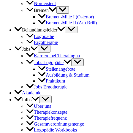
Norderstedt
Bremen
Bremen-Mitte I (Ostertor)
Bremen-Mitte II (Am Brill)
Behandlungsfelder
Logopädie
Ergotherapie
Jobs
Karriere bei Theralingua
Jobs Logopädie
Stellenangebote
Ausbildung & Studium
Praktikum
Jobs Ergotherapie
Akademie
Infos
Über uns
Therapiekonzepte
Therapiefrequenz
Gesamtverordnungsmenge
Logopädie Workbooks