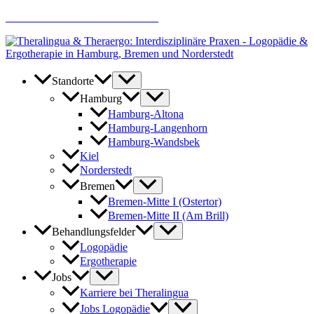
Zum
AKTUELLE JOBANGEBOTE
Inhalt
springen
Standorte
Hamburg
Hamburg-Altona
Hamburg-Langenhorn
Hamburg-Wandsbek
Kiel
Norderstedt
Bremen
Bremen-Mitte I (Ostertor)
Bremen-Mitte II (Am Brill)
Behandlungsfelder
Logopädie
Ergotherapie
Jobs
Karriere bei Theralingua
Jobs Logopädie