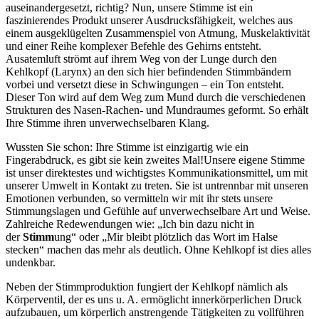
auseinandergesetzt, richtig? Nun, unsere Stimme ist ein
faszinierendes Produkt unserer Ausdrucksfähigkeit, welches aus
einem ausgeklügelten Zusammenspiel von Atmung, Muskelaktivität
und einer Reihe komplexer Befehle des Gehirns entsteht.
Ausatemluft strömt auf ihrem Weg von der Lunge durch den
Kehlkopf (Larynx) an den sich hier befindenden Stimmbändern
vorbei und versetzt diese in Schwingungen – ein Ton entsteht.
Dieser Ton wird auf dem Weg zum Mund durch die verschiedenen
Strukturen des Nasen-Rachen- und Mundraumes geformt. So erhält
Ihre Stimme ihren unverwechselbaren Klang.
Wussten Sie schon: Ihre Stimme ist einzigartig wie ein
Fingerabdruck, es gibt sie kein zweites Mal!Unsere eigene Stimme
ist unser direktestes und wichtigstes Kommunikationsmittel, um mit
unserer Umwelt in Kontakt zu treten. Sie ist untrennbar mit unseren
Emotionen verbunden, so vermitteln wir mit ihr stets unsere
Stimmungslagen und Gefühle auf unverwechselbare Art und Weise.
Zahlreiche Redewendungen wie: „Ich bin dazu nicht in
der
Stimm
ung“ oder „Mir bleibt plötzlich das Wort im Halse
stecken“ machen das mehr als deutlich. Ohne Kehlkopf ist dies alles
undenkbar.
Neben der Stimmproduktion fungiert der Kehlkopf nämlich als
Körperventil, der es uns u. A. ermöglicht innerkörperlichen Druck
aufzubauen, um körperlich anstrengende Tätigkeiten zu vollführen