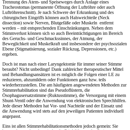
Trennung des Atem- und Speiseweges durch Anlage eines
Tracheostomas (permanente Öffnung der Luftröhre oder auch
Luftröhrenschnitt). Je nach Schwere der Erkrankung und des
chirurgischen Eingriffs können auch Halsweichteile (Neck
dissection) sowie Nerven, Blutgefäße oder Muskeln entfernt
werden – mit entsprechenden Einschränkungen. Neben dem
Stimmverlust können sich so auch Beeinträchtigungen im Bereich
des Geruchs- und Geschmackssinnes, der Atmung, der
Beweglichkeit und Muskelkraft und insbesondere der psychsozialen
Ebene (Stigmatisierung, sozialer Rückzug, Depressionen, etc.)
ergeben.
Doch ist man nach einer Laryngektomie für immer seiner Stimme
beraubt? Nicht unbedingt! Dank zahlreicher therapeutischer Mittel
und Behandlungsansätzen ist es möglich die Folgen einer LE zu
reduzieren, abzumildern oder Funktionen ganz bzw. teils
wiederherzustellen. Die am häufigsten angewendeten Methoden zur
Stimmrehabilitation sind das Pseudoflüstern, die
Ösophagusersatzstimme (Ruktusstimme), die Versorgung mit einem
Shunt-Ventil oder die Anwendung von elektronischen Sprechhilfen.
Jede dieser Methoden hat Vor- und Nachteile und der Einsatz und
die Anwendung wird stets auf den jeweiligen Patienten individuell
angepasst.
Eins ist allen Stimmrehabilitationsmethoden jedoch gemein: Sie