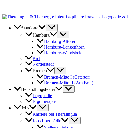
Zum
AKTUELLE JOBANGEBOTE
Inhalt
springen
Standorte
Hamburg
Hamburg-Altona
Hamburg-Langenhorn
Hamburg-Wandsbek
Kiel
Norderstedt
Bremen
Bremen-Mitte I (Ostertor)
Bremen-Mitte II (Am Brill)
Behandlungsfelder
Logopädie
Ergotherapie
Jobs
Karriere bei Theralingua
Jobs Logopädie
Stellenangebote