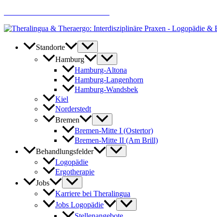
Zum
AKTUELLE JOBANGEBOTE
Inhalt
springen
Standorte
Hamburg
Hamburg-Altona
Hamburg-Langenhorn
Hamburg-Wandsbek
Kiel
Norderstedt
Bremen
Bremen-Mitte I (Ostertor)
Bremen-Mitte II (Am Brill)
Behandlungsfelder
Logopädie
Ergotherapie
Jobs
Karriere bei Theralingua
Jobs Logopädie
Stellenangebote