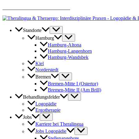
Zum
AKTUELLE JOBANGEBOTE
Inhalt
springen
Standorte
Hamburg
Hamburg-Altona
Hamburg-Langenhorn
Hamburg-Wandsbek
Kiel
Norderstedt
Bremen
Bremen-Mitte I (Ostertor)
Bremen-Mitte II (Am Brill)
Behandlungsfelder
Logopädie
Ergotherapie
Jobs
Karriere bei Theralingua
Jobs Logopädie
Stellenangebote