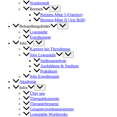
Norderstedt
Bremen
Bremen-Mitte I (Ostertor)
Bremen-Mitte II (Am Brill)
Behandlungsfelder
Logopädie
Ergotherapie
Jobs
Karriere bei Theralingua
Jobs Logopädie
Stellenangebote
Ausbildung & Studium
Praktikum
Jobs Ergotherapie
Akademie
Infos
Über uns
Therapiekonzepte
Therapiefrequenz
Gesamtverordnungsmenge
Logopädie Workbooks