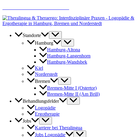
Zum
AKTUELLE JOBANGEBOTE
Inhalt
springen
Standorte
Hamburg
Hamburg-Altona
Hamburg-Langenhorn
Hamburg-Wandsbek
Kiel
Norderstedt
Bremen
Bremen-Mitte I (Ostertor)
Bremen-Mitte II (Am Brill)
Behandlungsfelder
Logopädie
Ergotherapie
Jobs
Karriere bei Theralingua
Jobs Logopädie