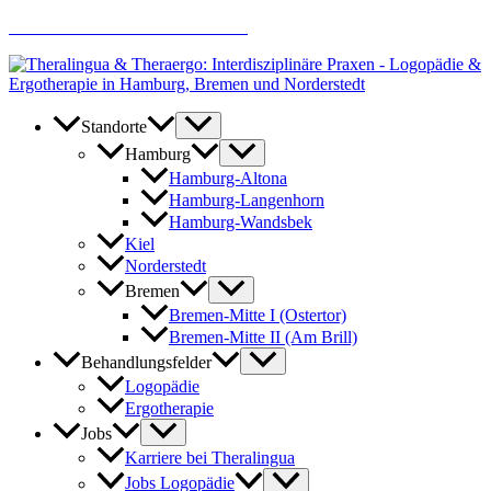
Zum
AKTUELLE JOBANGEBOTE
Inhalt
springen
Standorte
Hamburg
Hamburg-Altona
Hamburg-Langenhorn
Hamburg-Wandsbek
Kiel
Norderstedt
Bremen
Bremen-Mitte I (Ostertor)
Bremen-Mitte II (Am Brill)
Behandlungsfelder
Logopädie
Ergotherapie
Jobs
Karriere bei Theralingua
Jobs Logopädie