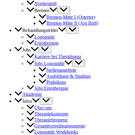
Norderstedt
Bremen
Bremen-Mitte I (Ostertor)
Bremen-Mitte II (Am Brill)
Behandlungsfelder
Logopädie
Ergotherapie
Jobs
Karriere bei Theralingua
Jobs Logopädie
Stellenangebote
Ausbildung & Studium
Praktikum
Jobs Ergotherapie
Akademie
Infos
Über uns
Therapiekonzepte
Therapiefrequenz
Gesamtverordnungsmenge
Logopädie Workbooks