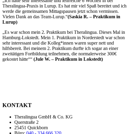
„Ich hatte sehr interessante und lehrreiche 6 Wochen in der
Theralingua-Praxis in Lurup. Es hat mir viel Spaß bereitet und ich
werde die gemeinsamen Mittagspausen jetzt schon vermissen.
Vielen Dank an das Team-Lurup.“
(Saskia R. – Praktikum in
Lurup)
„Es war schon mein 2. Praktikum bei Theralingua. Dieses Mal in
Hamburg-Lokstedt. Mein 1. Praktikum in Norderstedt war schon
sehr interessant und die Kolleg*innen waren super nett und
hilfsbereit. Bei meinem 2. Praktikum durfte ich sogar an einer
zweitätigen Fortbildung teilnehmen, die normalerweise 300€
gekostet hätte““
(Jule W. – Praktikum in Lokstedt)
KONTAKT
Theralingua GmbH & Co. KG
Querstraße 2
25451 Quickborn
Büro:
040 - 334 666 320