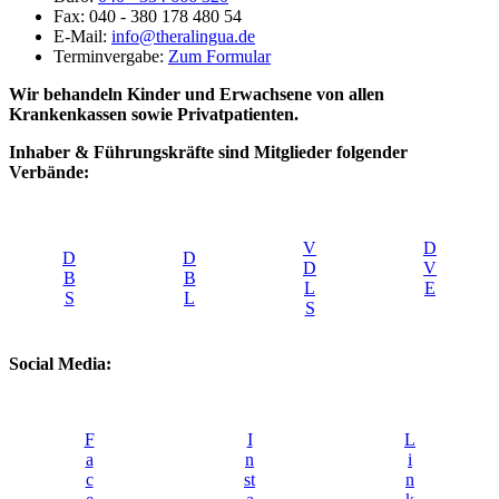
Fax: 040 - 380 178 480 54
E-Mail:
info@theralingua.de
Terminvergabe:
Zum Formular
Wir behandeln Kinder und Erwachsene von allen
Krankenkassen sowie Privatpatienten.
Inhaber & Führungskräfte sind Mitglieder folgender
Verbände:
V
D
D
D
D
V
B
B
L
E
S
L
S
Social Media:
F
I
L
a
n
i
c
st
n