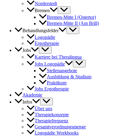
Norderstedt
Bremen
Bremen-Mitte I (Ostertor)
Bremen-Mitte II (Am Brill)
Behandlungsfelder
Logopädie
Ergotherapie
Jobs
Karriere bei Theralingua
Jobs Logopädie
Stellenangebote
Ausbildung & Studium
Praktikum
Jobs Ergotherapie
Akademie
Infos
Über uns
Therapiekonzepte
Therapiefrequenz
Gesamtverordnungsmenge
Logopädie Workbooks