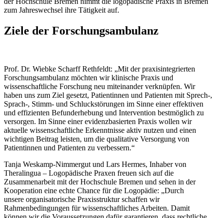
der Hochschule Bremen nimmt die logopädische Praxis in Bremen
zum Jahreswechsel ihre Tätigkeit auf.
Ziele der Forschungsambulanz
Prof. Dr. Wiebke Scharff Rethfeldt: „Mit der praxisintegrierten
Forschungsambulanz möchten wir klinische Praxis und
wissenschaftliche Forschung neu miteinander verknüpfen. Wir
haben uns zum Ziel gesetzt, Patientinnen und Patienten mit Sprech-,
Sprach-, Stimm- und Schluckstörungen im Sinne einer effektiven
und effizienten Befunderhebung und Intervention bestmöglich zu
versorgen. Im Sinne einer evidenzbasierten Praxis wollen wir
aktuelle wissenschaftliche Erkenntnisse aktiv nutzen und einen
wichtigen Beitrag leisten, um die qualitative Versorgung von
Patientinnen und Patienten zu verbessern.“
Tanja Weskamp-Nimmergut und Lars Hermes, Inhaber von
Theralingua – Logopädische Praxen freuen sich auf die
Zusammenarbeit mit der Hochschule Bremen und sehen in der
Kooperation eine echte Chance für die Logopädie: „Durch
unsere organisatorische Praxisstruktur schaffen wir
Rahmenbedingungen für wissenschaftliches Arbeiten. Damit
können wir die Voraussetzungen dafür garantieren, dass rechtliche