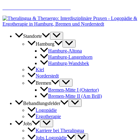
Zum
AKTUELLE JOBANGEBOTE
Inhalt
springen
Standorte
Hamburg
Hamburg-Altona
Hamburg-Langenhorn
Hamburg-Wandsbek
Kiel
Norderstedt
Bremen
Bremen-Mitte I (Ostertor)
Bremen-Mitte II (Am Brill)
Behandlungsfelder
Logopädie
Ergotherapie
Jobs
Karriere bei Theralingua
Jobs Logopädie