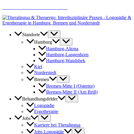
Zum
AKTUELLE JOBANGEBOTE
Inhalt
springen
Standorte
Hamburg
Hamburg-Altona
Hamburg-Langenhorn
Hamburg-Wandsbek
Kiel
Norderstedt
Bremen
Bremen-Mitte I (Ostertor)
Bremen-Mitte II (Am Brill)
Behandlungsfelder
Logopädie
Ergotherapie
Jobs
Karriere bei Theralingua
Jobs Logopädie