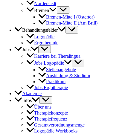
Norderstedt
Bremen
Bremen-Mitte I (Ostertor)
Bremen-Mitte II (Am Brill)
Behandlungsfelder
Logopädie
Ergotherapie
Jobs
Karriere bei Theralingua
Jobs Logopädie
Stellenangebote
Ausbildung & Studium
Praktikum
Jobs Ergotherapie
Akademie
Infos
Über uns
Therapiekonzepte
Therapiefrequenz
Gesamtverordnungsmenge
Logopädie Workbooks