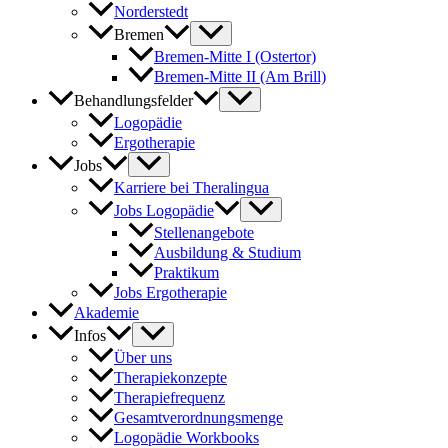
Norderstedt
Bremen
Bremen-Mitte I (Ostertor)
Bremen-Mitte II (Am Brill)
Behandlungsfelder
Logopädie
Ergotherapie
Jobs
Karriere bei Theralingua
Jobs Logopädie
Stellenangebote
Ausbildung & Studium
Praktikum
Jobs Ergotherapie
Akademie
Infos
Über uns
Therapiekonzepte
Therapiefrequenz
Gesamtverordnungsmenge
Logopädie Workbooks