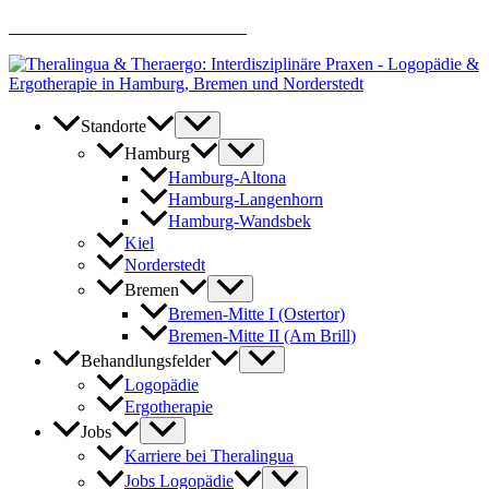
Zum
AKTUELLE JOBANGEBOTE
Inhalt
springen
Standorte
Hamburg
Hamburg-Altona
Hamburg-Langenhorn
Hamburg-Wandsbek
Kiel
Norderstedt
Bremen
Bremen-Mitte I (Ostertor)
Bremen-Mitte II (Am Brill)
Behandlungsfelder
Logopädie
Ergotherapie
Jobs
Karriere bei Theralingua
Jobs Logopädie