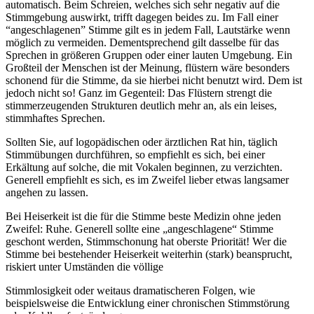
automatisch. Beim Schreien, welches sich sehr negativ auf die
Stimmgebung auswirkt, trifft dagegen beides zu. Im Fall einer
“angeschlagenen” Stimme gilt es in jedem Fall, Lautstärke wenn
möglich zu vermeiden. Dementsprechend gilt dasselbe für das
Sprechen in größeren Gruppen oder einer lauten Umgebung. Ein
Großteil der Menschen ist der Meinung, flüstern wäre besonders
schonend für die Stimme, da sie hierbei nicht benutzt wird. Dem ist
jedoch nicht so! Ganz im Gegenteil: Das Flüstern strengt die
stimmerzeugenden Strukturen deutlich mehr an, als ein leises,
stimmhaftes Sprechen.
Sollten Sie, auf logopädischen oder ärztlichen Rat hin, täglich
Stimmübungen durchführen, so empfiehlt es sich, bei einer
Erkältung auf solche, die mit Vokalen beginnen, zu verzichten.
Generell empfiehlt es sich, es im Zweifel lieber etwas langsamer
angehen zu lassen.
Bei Heiserkeit ist die für die Stimme beste Medizin ohne jeden
Zweifel: Ruhe. Generell sollte eine „angeschlagene“ Stimme
geschont werden, Stimmschonung hat oberste Priorität! Wer die
Stimme bei bestehender Heiserkeit weiterhin (stark) beansprucht,
riskiert unter Umständen die völlige
Stimmlosigkeit oder weitaus dramatischeren Folgen, wie
beispielsweise die Entwicklung einer chronischen Stimmstörung