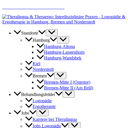
Zum
AKTUELLE JOBANGEBOTE
Inhalt
springen
Standorte
Hamburg
Hamburg-Altona
Hamburg-Langenhorn
Hamburg-Wandsbek
Kiel
Norderstedt
Bremen
Bremen-Mitte I (Ostertor)
Bremen-Mitte II (Am Brill)
Behandlungsfelder
Logopädie
Ergotherapie
Jobs
Karriere bei Theralingua
Jobs Logopädie