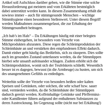
Artikel soll Aufschluss darüber geben, wie die Stimme eine solche
Herausforderung gut meistern und vom Erkälteten bestmöglich
dabei unterstützt werden kann. In diesem Zusammenhang erhält die
sowieso immer – auch für stimmgesunde Menschen – wichtige
Stimmhygiene einen besonderen Stellenwert. Unter diesem Begriff
werden Maßnahmen zusammengefasst, die zur Erhaltung der
Stimmgesundheit beitragen.
„Ich hab’s im Hals“ – Da Erkältungen häufig mit einer belegten
Stimme einhergehen, ist besonders vom Verzehr von
Milchprodukten abzuraten. Diese regen die Schleimproduktion der
Schleimhäute an und verstärken den empfundenen Effekt dadurch.
Damit einher geht häufig das Bedürfnis, sich zu räuspern. Dies sollte
auch im gesunden Zustand unterlassen werden, da die Stimmlippen
hierbei sehr unsanft aufeinander schlagen. Zudem erhöht sich die
Schleimproduktion, womit sich der Teufelskreis schließt. Wesentlich
besser ist es dagegen, bewusst (in die Armbeuge) zu husten, um sich
des unangenehmen Gefühls zu entledigen.
Weiterhin sollte der Verzehr von besonders heißen oder kalten
Speisen und Getränken, oder solchen, die sehr scharf bzw. sauer
sind, vermieden werden, da die Schleimhäute der Stimmlippen
dadurch gereizt werden. Koffeinhaltige Getränke und Pfefferminz-
oder Kamillentee führen aufgrund der enthaltenen Substanzen zu
deren Austrocknung. Im Gegenzug sollte (nicht nur bei Erkältung!)