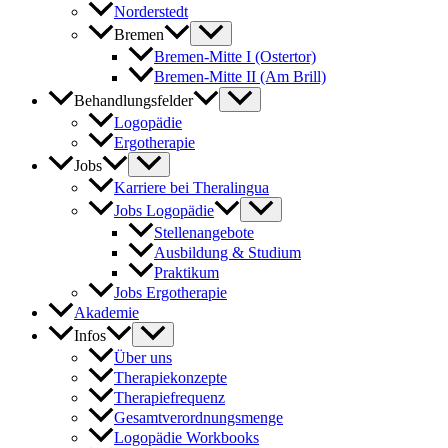
Norderstedt
Bremen
Bremen-Mitte I (Ostertor)
Bremen-Mitte II (Am Brill)
Behandlungsfelder
Logopädie
Ergotherapie
Jobs
Karriere bei Theralingua
Jobs Logopädie
Stellenangebote
Ausbildung & Studium
Praktikum
Jobs Ergotherapie
Akademie
Infos
Über uns
Therapiekonzepte
Therapiefrequenz
Gesamtverordnungsmenge
Logopädie Workbooks