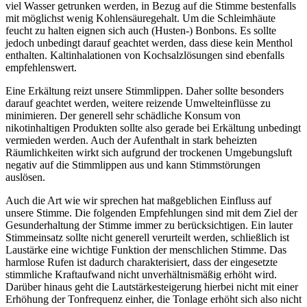
viel Wasser getrunken werden, in Bezug auf die Stimme bestenfalls
mit möglichst wenig Kohlensäuregehalt. Um die Schleimhäute
feucht zu halten eignen sich auch (Husten-) Bonbons. Es sollte
jedoch unbedingt darauf geachtet werden, dass diese kein Menthol
enthalten. Kaltinhalationen von Kochsalzlösungen sind ebenfalls
empfehlenswert.
Eine Erkältung reizt unsere Stimmlippen. Daher sollte besonders
darauf geachtet werden, weitere reizende Umwelteinflüsse zu
minimieren. Der generell sehr schädliche Konsum von
nikotinhaltigen Produkten sollte also gerade bei Erkältung unbedingt
vermieden werden. Auch der Aufenthalt in stark beheizten
Räumlichkeiten wirkt sich aufgrund der trockenen Umgebungsluft
negativ auf die Stimmlippen aus und kann Stimmstörungen
auslösen.
Auch die Art wie wir sprechen hat maßgeblichen Einfluss auf
unsere Stimme. Die folgenden Empfehlungen sind mit dem Ziel der
Gesunderhaltung der Stimme immer zu berücksichtigen. Ein lauter
Stimmeinsatz sollte nicht generell verurteilt werden, schließlich ist
Laustärke eine wichtige Funktion der menschlichen Stimme. Das
harmlose Rufen ist dadurch charakterisiert, dass der eingesetzte
stimmliche Kraftaufwand nicht unverhältnismäßig erhöht wird.
Darüber hinaus geht die Lautstärkesteigerung hierbei nicht mit einer
Erhöhung der Tonfrequenz einher, die Tonlage erhöht sich also nicht