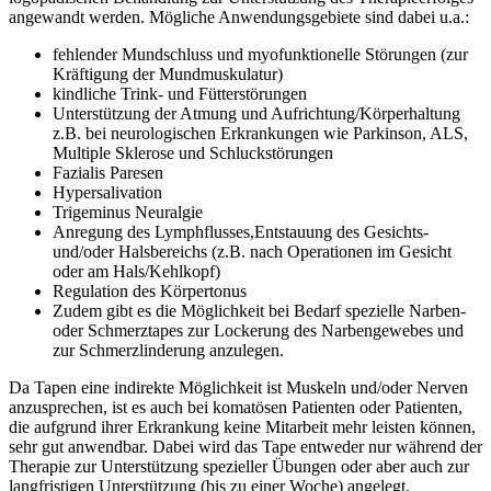
angewandt werden. Mögliche Anwendungsgebiete sind dabei u.a.:
fehlender Mundschluss und myofunktionelle Störungen (zur
Kräftigung der Mundmuskulatur)
kindliche Trink- und Fütterstörungen
Unterstützung der Atmung und Aufrichtung/Körperhaltung
z.B. bei neurologischen Erkrankungen wie Parkinson, ALS,
Multiple Sklerose und Schluckstörungen
Fazialis Paresen
Hypersalivation
Trigeminus Neuralgie
Anregung des Lymphflusses,Entstauung des Gesichts-
und/oder Halsbereichs (z.B. nach Operationen im Gesicht
oder am Hals/Kehlkopf)
Regulation des Körpertonus
Zudem gibt es die Möglichkeit bei Bedarf spezielle Narben-
oder Schmerztapes zur Lockerung des Narbengewebes und
zur Schmerzlinderung anzulegen.
Da Tapen eine indirekte Möglichkeit ist Muskeln und/oder Nerven
anzusprechen, ist es auch bei komatösen Patienten oder Patienten,
die aufgrund ihrer Erkrankung keine Mitarbeit mehr leisten können,
sehr gut anwendbar. Dabei wird das Tape entweder nur während der
Therapie zur Unterstützung spezieller Übungen oder aber auch zur
langfristigen Unterstützung (bis zu einer Woche) angelegt.