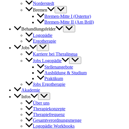
Norderstedt
Bremen
Bremen-Mitte I (Ostertor)
Bremen-Mitte II (Am Brill)
Behandlungsfelder
Logopädie
Ergotherapie
Jobs
Karriere bei Theralingua
Jobs Logopädie
Stellenangebote
Ausbildung & Studium
Praktikum
Jobs Ergotherapie
Akademie
Infos
Über uns
Therapiekonzepte
Therapiefrequenz
Gesamtverordnungsmenge
Logopädie Workbooks