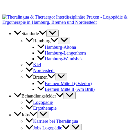
Zum
AKTUELLE JOBANGEBOTE
Inhalt
springen
Standorte
Hamburg
Hamburg-Altona
Hamburg-Langenhorn
Hamburg-Wandsbek
Kiel
Norderstedt
Bremen
Bremen-Mitte I (Ostertor)
Bremen-Mitte II (Am Brill)
Behandlungsfelder
Logopädie
Ergotherapie
Jobs
Karriere bei Theralingua
Jobs Logopädie