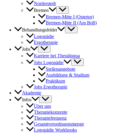
Norderstedt
Bremen
Bremen-Mitte I (Ostertor)
Bremen-Mitte II (Am Brill)
Behandlungsfelder
Logopädie
Ergotherapie
Jobs
Karriere bei Theralingua
Jobs Logopädie
Stellenangebote
Ausbildung & Studium
Praktikum
Jobs Ergotherapie
Akademie
Infos
Über uns
Therapiekonzepte
Therapiefrequenz
Gesamtverordnungsmenge
Logopädie Workbooks