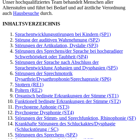
Unser hochqualifiziertes Team behandelt Menschen aller
Altersstufen und führt bei Bedarf und auf ärztliche Verordnung
auch
Hausbesuche
durch.
INHALTSVERZEICHNIS
Sprachentwicklungsstörungen bei Kindern (SP1)
Störung der auditiven Wahrnehmung (SP2)
Störungen der Artikulation, Dyslalie (SP3)
Störungen des Sprechens/der Sprache bei hochgradiger
Schwerhörigkeit oder Taubheit (SP4)
Störungen der Sprache nach Abschluss der
Sprachentwicklung Aphasien und Dysphasien (SP5)
Störungen der Sprechmotorik
Dysarthrie/Dysarthrophonie/Sprechapraxie (SP6)
Stottern (RE1)
Poltern (RE2)
Organisch bedingte Erkrankungen der Stimme (ST1)
Funktionell bedingte Erkrankungen der Stimme (ST2)
Psychogene Aphonie (ST3)
Psychogene Dysphonie (ST4)
Störungen der Stimm- und Sprechfunktion, Rhinophonie (SF)
Krankhafte Störungen des Schluckaktes/Dysphagie
(Schluckstörung / SC)
Störungen des Sprechens (SPZ)