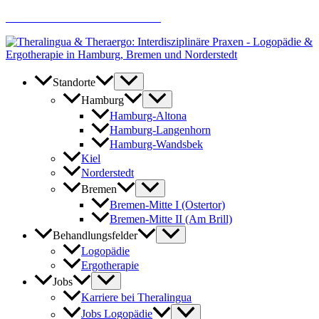
Zum
AKTUELLE JOBANGEBOTE
Inhalt
springen
Standorte
Hamburg
Hamburg-Altona
Hamburg-Langenhorn
Hamburg-Wandsbek
Kiel
Norderstedt
Bremen
Bremen-Mitte I (Ostertor)
Bremen-Mitte II (Am Brill)
Behandlungsfelder
Logopädie
Ergotherapie
Jobs
Karriere bei Theralingua
Jobs Logopädie