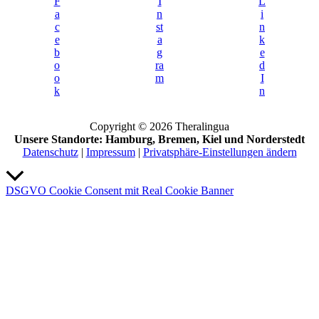
F
I
L
a
n
i
c
st
n
e
a
k
b
g
e
o
ra
d
o
m
I
k
n
Copyright © 2026 Theralingua
Unsere Standorte: Hamburg, Bremen, Kiel und Norderstedt
Datenschutz
|
Impressum
|
Privatsphäre-Einstellungen ändern
Nach
oben
DSGVO Cookie Consent mit Real Cookie Banner
scrollen